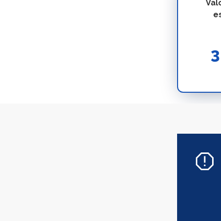
Val
e
3