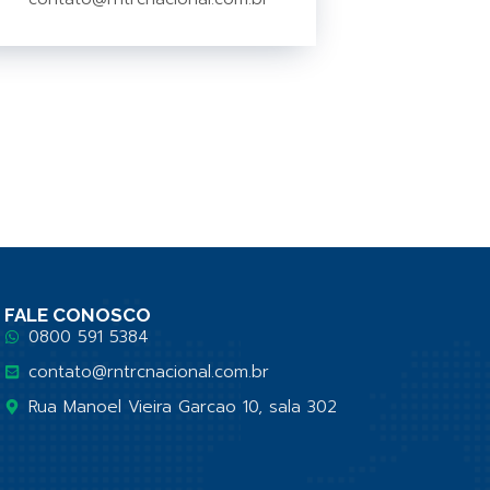
FALE CONOSCO
0800 591 5384
contato@rntrcnacional.com.br
Rua Manoel Vieira Garcao 10, sala 302