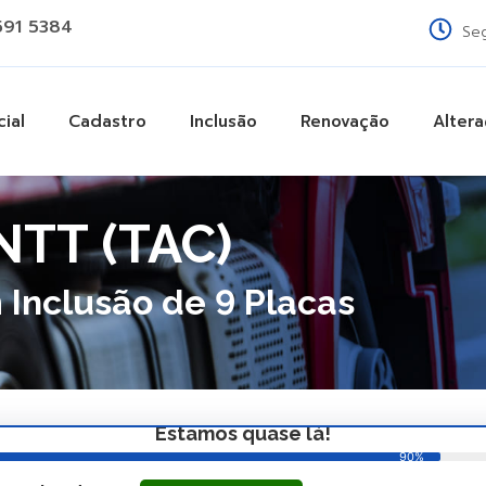
91 5384
Seg
cial
Cadastro
Inclusão
Renovação
Alter
T
NTT (TAC)
Inclusão de 9 Placas
Estamos quase lá!
90%