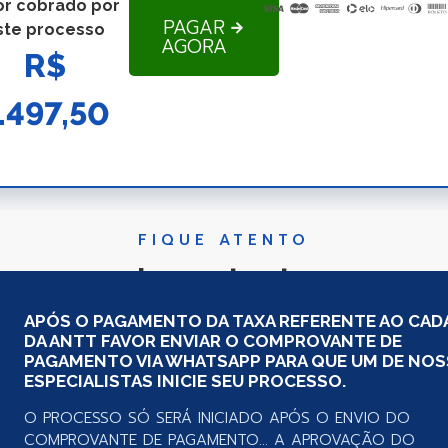
or cobrado por
PAGAR
ste processo
AGORA
R$
.497,50
FIQUE ATENTO
Importante
APÓS O PAGAMENTO DA TAXA REFERENTE AO CA
DA ANTT FAVOR ENVIAR O COMPROVANTE DE
PAGAMENTO VIA WHATSAPP PARA QUE UM DE NO
ESPECIALISTAS INICIE SEU PROCESSO.
O PROCESSO SÓ SERÁ INICIADO APÓS O ENVIO DO
COMPROVANTE DE PAGAMENTO... A APROVAÇÃO DO