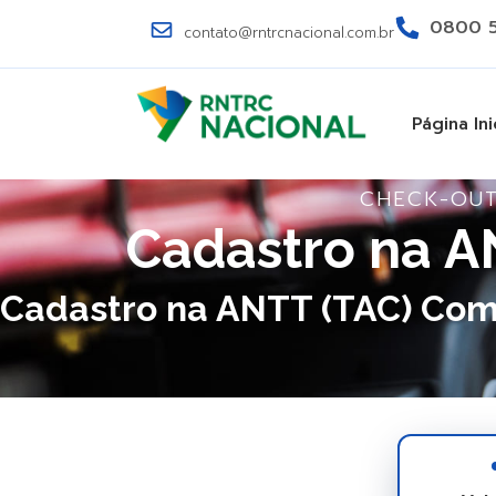
0800 5
contato@rntrcnacional.com.br
Página Ini
CHECK-OU
Cadastro na A
Cadastro na ANTT (TAC) Com 