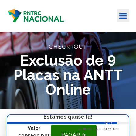
CHECK-OUT
Exclusão de 9
Placas na ANTT
Online
Estamos quase lá!
90%
Valor
PAGAR
cobrado por