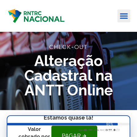
CHECK-OUT
Alteração
Cadastral na
ANTT Online
Estamos quase lá!
90%
Valor
PAGAR
cobrado por